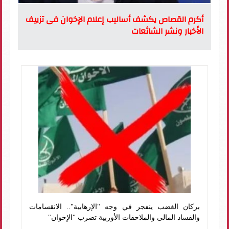
أكرم القصاص يكشف أساليب إعلام الإخوان فى تزييف
الأخبار ونشر الشائعات
بركان الغضب ينفجر في وجه "الإرهابية".. الانقسامات
والفساد المالى والملاحقات الأوربية تضرب "الإخوان"