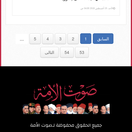
الأحد، 19 أغسطس 2018 04:00 ص
السابق
1
2
3
4
5
…
53
54
التالى
جميع الحقوق محفوظة لـ
صوت الأمة