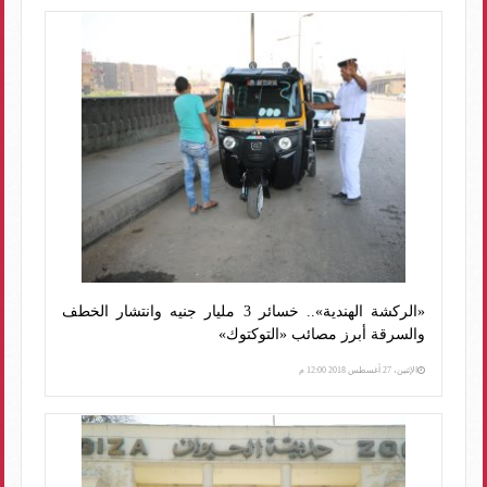
«الركشة الهندية».. خسائر 3 مليار جنيه وانتشار الخطف
والسرقة أبرز مصائب «التوكتوك»
الإثنين، 27 أغسطس 2018 12:00 م