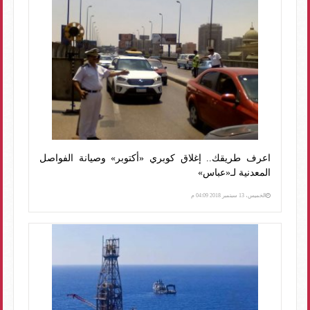
اعرف طريقك.. إغلاق كوبري «أكتوبر» وصيانة الفواصل
المعدنية لـ«عباس»
الخميس، 13 سبتمبر 2018 04:09 م