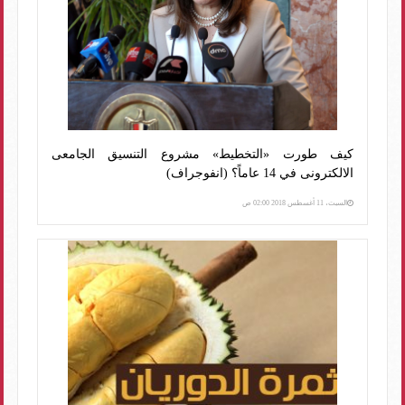
كيف طورت «التخطيط» مشروع التنسيق الجامعى
الالكترونى في 14 عاماً؟ (انفوجراف)
السبت، 11 أغسطس 2018 02:00 ص