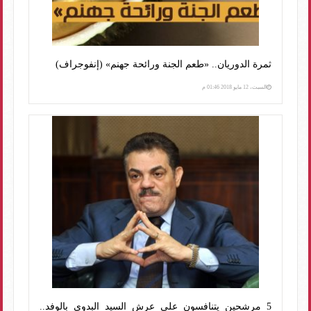
ثمرة الدوريان.. «طعم الجنة ورائحة جهنم» (إنفوجراف)
السبت، 12 مايو 2018 01:46 م
5 مرشحين يتنافسون على عرش السيد البدوي بالوفد..