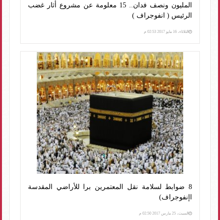
المليون ونصف فدان.. 15 معلومة عن مشروع أثار غضب
الرئيس ( انفوجراف )
الثلاثاء، 16 مايو 2017 02:53 م
8 ضوابط لسلامة نقل المعتمرين برا للأراضي المقدسة
اإنفوجراف)
السبت، 25 مارس 2017 02:50 م