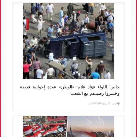
خاص| اللواء فؤاد علام: «الوطن» عقدة إخوانية قديمة..
وخسروا رصيدهم مع الشعب
الإثنين، 15 يوليو 2024 05:08 م