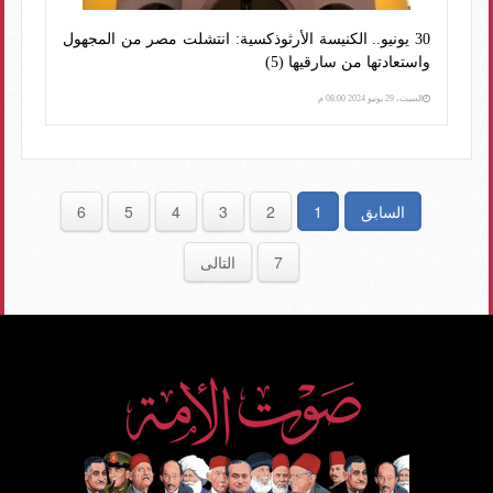
30 يونيو.. الكنيسة الأرثوذكسية: انتشلت مصر من المجهول
واستعادتها من سارقيها (5)
السبت، 29 يونيو 2024 08:00 م
السابق
1
2
3
4
5
6
7
التالى