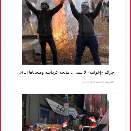
جرائم «إخوانية» لا تنسى.. مذبحة كرداسة وضحاياها الـ 14
الجمعة، 15 نوفمبر 2024 01:52 م