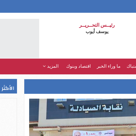
رئيــس التحــريــر
يوسف أيوب
تباك
ما وراء الخبر
اقتصاد وبنوك
المزيد
الأكثر 