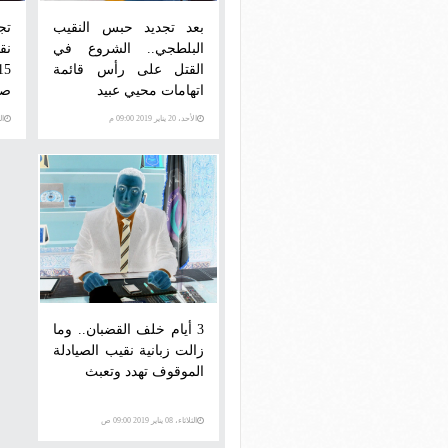
بعد تجديد حبس النقيب
تج
البلطجي.. الشروع في
نق
القتل على رأس قائمة
اتهامات محيي عبيد
صي
الأحد، 20 يناير 2019 09:00 م
الثلاث
3 أيام خلف القضبان.. وما
زالت زبانية نقيب الصيادلة
الموقوف تهدد وتعبث
الثلاثاء، 08 يناير 2019 09:00 ص