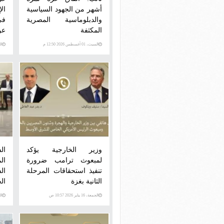
أشهر من الجهود السياسية
الإ
والدبلوماسية المصرية
في
المكثفة
عن
السبت، 01 أغسطس 2026 12:50 م
السبت
وزير الخارجية يؤكد
ال
لمبعوث ترامب ضرورة
ال
تنفيذ استحقاقات المرحلة
ال
الثانية بغزة
ال
الجمعة، 16 يناير 2026 10:57 ص
السبت