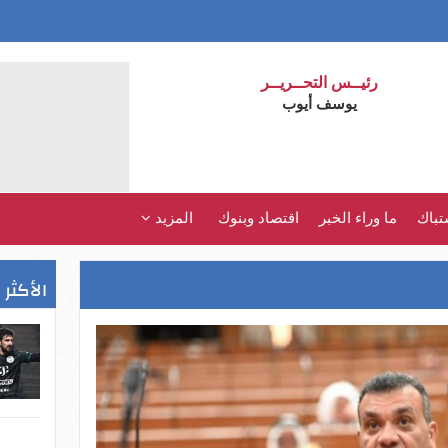
رئيــس التحــريــر
يوسف أيوب
تباك
ما وراء الخبر
اقتصاد وبنوك
المزيد
الأكثر 