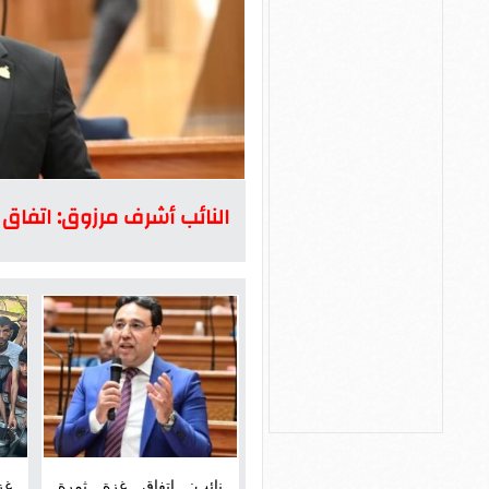
النائب أشرف مرزوق: اتفاق غ
نائب: اتفاق غزة ثمرة
غز