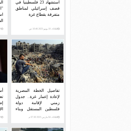
استشهاد 23 فلسطينيا في
ال
قصف إسرائيلي لمناطق
"ا
متفرقة بقطاع غزة
اس
ال
الن
الثلاثاء، 10 يونيو 2025 10:46 ص
الأرب
تفاصيل الخطة المصرية
أس
لإعادة إعمار غزة.. جدول
تع
زمني لإقامة دولة
إط
فلسطين المستقل وبناء
ال
قدراتها.. وتكلفة الإعمار
ال
الثلاثاء، 04 مارس 2025 07:30 م
الإثني
53 مليار دولار