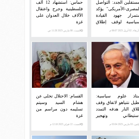
مستقلين الجدد: التواصل
حماس: استشهاد 12 ألف
لمصرى-الأمريكى" يؤكد
فلسطينية وجرح واعتقال
تمرار جهود القيادة
الآلاف خلال العدوان على
سياسية لوقف إطلاق
غزة
ار
عاء، 02 أبريل 2025 06:07 م
السبت، 08 مارس 2025 11:28 ص
تاذ علوم سياسية:
القسام: الاحتلال تخلى عن
طيل نتنياهو لاتفاق وقف
هشام السيد وسيتم
لاق النار هدفه التمدد
تسليمه دون مراسم من
استيطاني وتهجير
غزة
فلسطينيين
ن، 03 مارس 2025 03:04 م
السبت، 22 فبراير 2025 12:18 م