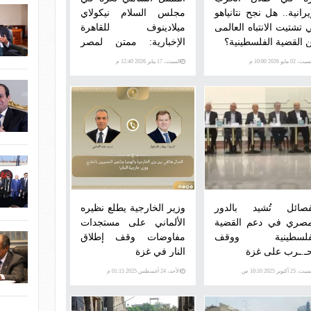
يرانية.. هل نجح نتانياهو
مجلس السلام نيكولاي
 تشتيت الانتباه العالمى
ميلادينوف للقاهرة
 القضية الفلسطينية؟
الإخبارية: ممتن لمصر
والوسطاء على جهودهم
، 02 مايو 2026 10:00 م
السبت، 17 يناير 2026 12:40 م
للانتقال للمرحلة الثانية
من اتفاق وقف إطلاق
النار بقطاع غزة
فصائل تُشيد بالدور
وزير الخارجية يطلع نظيره
مصري في دعم القضية
الألماني على مستجدات
فلسطينية ووقف
مفاوضات وقف إطلاق
حـ.ـرب على غزة
النار في غزة
، 25 أكتوبر 2025 10:10 ص
الأحد، 24 أغسطس 2025 01:15 م