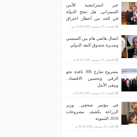
عبر استراتيجية للأمن
السيبراني.. هل تنجح الدولة
في الحد من أخطار اختراق
بنية الاتصالات؟
السبت، 22 ديسمبر 2018 12:00 ص
اتصال هاتفي هام بين السيسي
ومديرة صندوق النقد الدولي
الجمعة، 21 ديسمبر 2018 10:19 م
مشروع شارع 306 نافذة نحو
الرقي وتحسين الاقتصاد..
ويبقى الأمل
السبت، 22 ديسمبر 2018 01:00 م
في مؤتمر صحفي.. وزير
الزراعة يكشف مشروعات
2018 التنموية
الأحد، 23 ديسمبر 2018 06:00 م