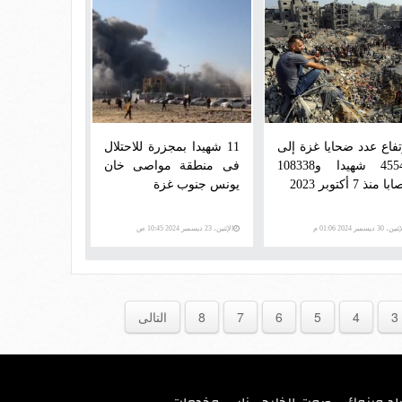
تفاع عدد ضحايا غزة إلى
11 شهيدا بمجزرة للاحتلال
45541 شهيدا و108338
فى منطقة مواصى خان
 منذ 7 أكتوبر 2023
يونس جنوب غزة
ن، 30 ديسمبر 2024 01:06 م
الإثنين، 23 ديسمبر 2024 10:45 ص
3
4
5
6
7
8
التالى