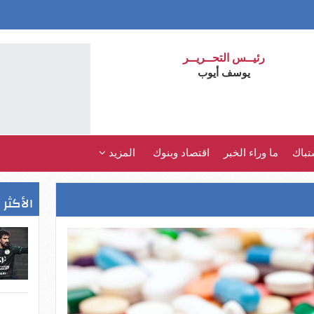
رئيــس التحــريــر
يوسف أيوب
تباك
ما وراء الخبر
اقتصاد وبنوك
المزيد
الأكثر 