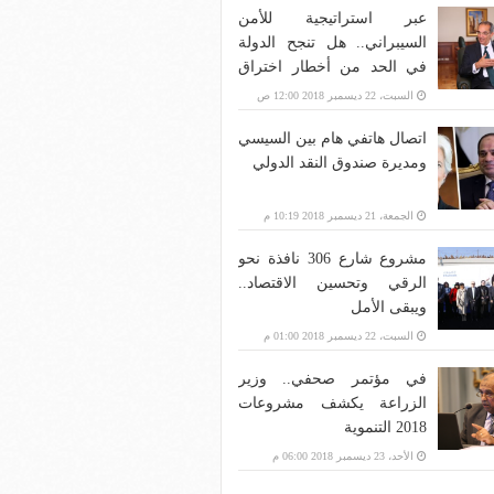
عبر استراتيجية للأمن
السيبراني.. هل تنجح الدولة
في الحد من أخطار اختراق
بنية الاتصالات؟
السبت، 22 ديسمبر 2018 12:00 ص
اتصال هاتفي هام بين السيسي
ومديرة صندوق النقد الدولي
الجمعة، 21 ديسمبر 2018 10:19 م
مشروع شارع 306 نافذة نحو
الرقي وتحسين الاقتصاد..
ويبقى الأمل
السبت، 22 ديسمبر 2018 01:00 م
في مؤتمر صحفي.. وزير
الزراعة يكشف مشروعات
2018 التنموية
الأحد، 23 ديسمبر 2018 06:00 م