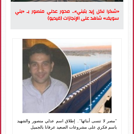
«شكرا لكل إيد بتبني».. محور عدلي منصور بـ «بني
سويف» شاهد على الإنجازات (فيديو)
"مصر لا تنسى أبنائها".. إطلاق اسم عدلي منصور والشهيد
باسم فكري على مشروعات الصعيد عرفانا بالجميل