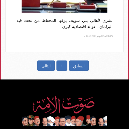
بشرى لأهالى بني سويف يزفها المحفاظ من تحت قبة
البرلمان.. عوائد اقتصادية كبرى
الثلاثاء، 02 يوليو 2019 12:58 م
السابق
1
التالى