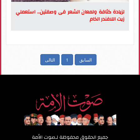
لزيادة كثافة ولمعان الشعر فى وصفتين.. استعملي
زيت اللافندر الخام
السابق
1
التالى
جميع الحقوق محفوظة لـ
صوت الأمة