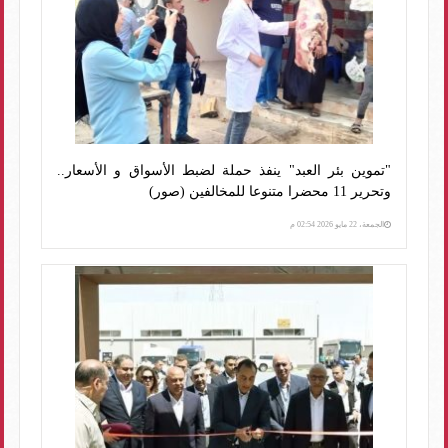
"تموين بئر العبد" ينفذ حملة لضبط الأسواق و الأسعار..
وتحرير 11 محضرا متنوعا للمخالفين (صور)
الجمعة، 22 مايو 2026 02:54 م