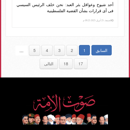
أحد شيوخ وعواقل بئر العبد: نحن خلف الرئيس السيسي
فى أى قرارات بشأن القضية الفلسطينية
الجمعة، 25 أبريل 2025 09:25 م
السابق
1
2
3
4
5
…
17
18
التالى