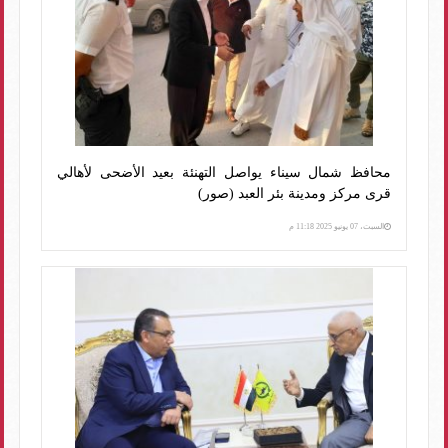
محافظ شمال سيناء يواصل التهنئة بعيد الأضحى لأهالي
قرى مركز ومدينة بئر العبد (صور)
السبت، 07 يونيو 2025 11:18 م