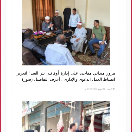
مرور ميداني مفاجئ على إدارة أوقاف "بئر العبد" لتعزيز
انضباط العمل الدعوى والإدارى.. أعرف التفاصيل (صور)
الأربعاء، 01 يوليو 2026 08:23 م