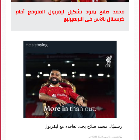
محمد صلاح يقود تشكيل ليفربول المتوقع أمام
كريستال بالاس فى البريميرليج
رسميًا.. محمد صلاح يجدد تعاقده مع ليفربول
الجمعة، 11 أبريل 2025 09:38 ص