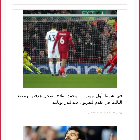
في شوط أول مميز ... محمد صلاح يسجل هدفين ويصنع
الثالث في تقدم ليفربول ضد ليدز يوناتيد
الأربعاء، 23 فبراير 2022 10:42 م