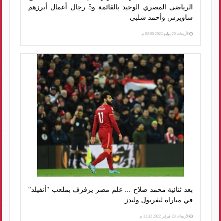
الرياضى المصري الوحيد بالقائمة و5 رجال أعمال أبرزهم
ساويرس وأحمد شلبى
الأربعاء، 20 يوليو 2022 02:00 م
بعد ثنائية محمد صلاح ... علم مصر يرفرف بملعب "أنفيلد"
في مباراة ليفربول وليدز
الأربعاء، 23 فبراير 2022 11:32 م