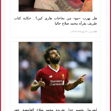
هل يهرب «مو» من نجاحات هاري كين؟.. حكاية كتاب
طريف يقرأه محمد صلاح حاليا
الخميس، 05 يوليو 2018 04:00 م
ليفربول يحسم جدل تغريدة محمد صلاح الغامضة: عقد