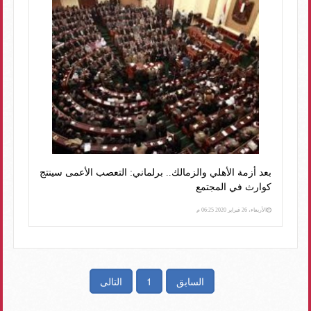
بعد أزمة الأهلي والزمالك.. برلماني: التعصب الأعمى سينتج
كوارث في المجتمع
الأربعاء، 26 فبراير 2020 06:25 م
السابق
1
التالى