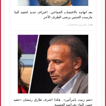
بعد اتهامه بالاغتصاب الجماعي.. اعتراف جديد لحفيد البنا:
مارست الجنس برضى الطرف الآخر
الأحد، 08 سبتمبر 2019 03:00 م
«نعم زنيت بامرأتين».. هكذا اعترف طارق رمضان «حفيد
حسن البنا» بجرائمه الجنسية