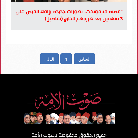
"قضية فيرمونت".. تطورات جديدة بإلقاء القبض على
3 متهمين بعد هروبهم للخارج (تفاصيل)
السابق
1
التالى
جميع الحقوق محفوظة لـ
صوت الأمة