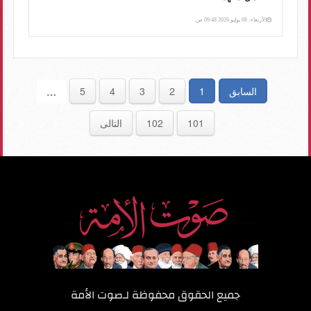
الأربعاء، 08 يوليو 2026 09:48 ص
السابق
1
2
3
4
5
…
101
102
التالى
جميع الحقوق محفوظة لـ
صوت الأمة