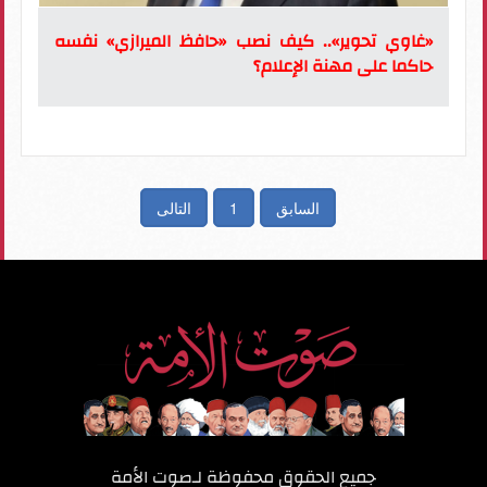
«غاوي تحوير».. كيف نصب «حافظ الميرازي» نفسه
حاكما على مهنة الإعلام؟
السابق
1
التالى
جميع الحقوق محفوظة لـ
صوت الأمة