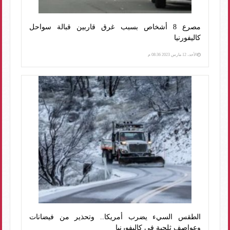
مصرع 8 أشخاص بسبب غرق قاربين قبالة سواحل
كاليفورنيا
الأحد، 12 مارس 2023 08:36 م
الطقس السيء يضرب أمريكا.. وتحذير من فيضانات
وعواصف ثلجية في كاليفورنيا