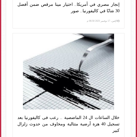
إنجاز مصري في أمريكا.. اختيار مينا مرقص ضمن أفضل
30 شابًا في كاليفورنيا.. صور
الإثنين، 17 نوفمبر 2025 06:50 م
خلال الساعات ال 24 الماضصية .. رعب فى كاليفورنيا بعد
تسجيل 40 هزة أرضية متتالية ومخاوف من حدوث زلزال
كبير