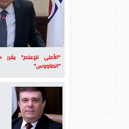
"الأعلى للإعلام" يقر
"الطاووس"