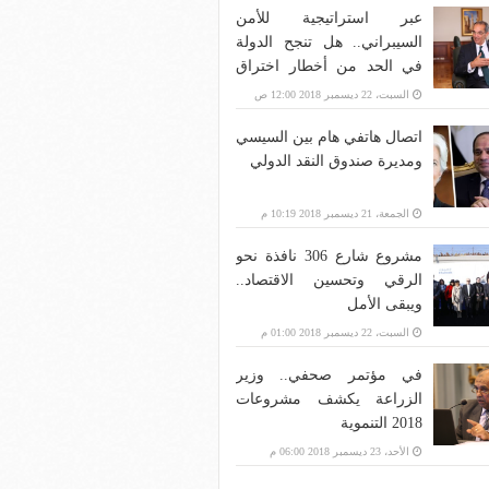
عبر استراتيجية للأمن
السيبراني.. هل تنجح الدولة
في الحد من أخطار اختراق
بنية الاتصالات؟
السبت، 22 ديسمبر 2018 12:00 ص
اتصال هاتفي هام بين السيسي
ومديرة صندوق النقد الدولي
الجمعة، 21 ديسمبر 2018 10:19 م
مشروع شارع 306 نافذة نحو
الرقي وتحسين الاقتصاد..
ويبقى الأمل
السبت، 22 ديسمبر 2018 01:00 م
في مؤتمر صحفي.. وزير
الزراعة يكشف مشروعات
2018 التنموية
الأحد، 23 ديسمبر 2018 06:00 م