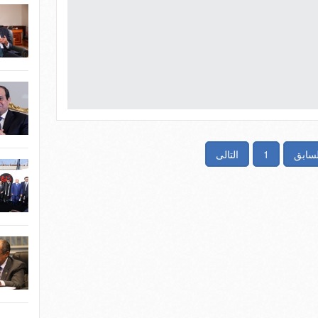
لسابق
1
التالى