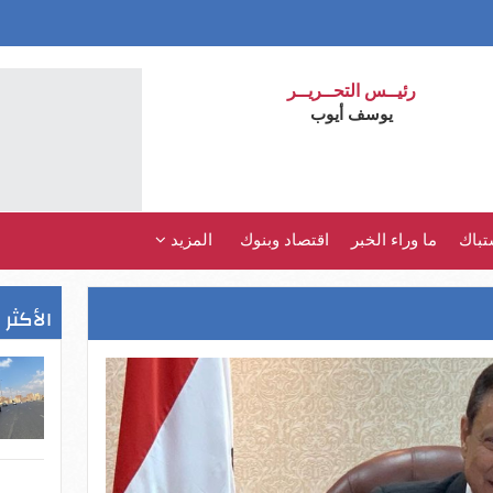
رئيــس التحــريــر
يوسف أيوب
تباك
ما وراء الخبر
اقتصاد وبنوك
المزيد
الأكثر 