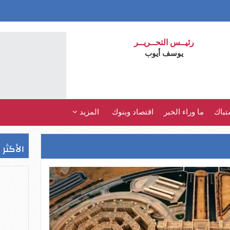
رئيــس التحــريــر
يوسف أيوب
تباك
ما وراء الخبر
اقتصاد وبنوك
المزيد
الأكثر 