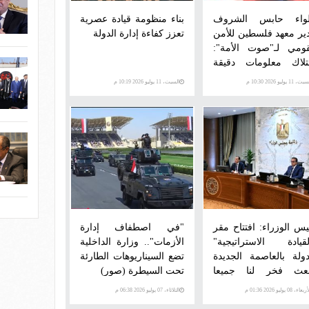
لواء حابس الشروف
بناء منظومة قيادة عصرية
ير معهد فلسطين للأمن
تعزز كفاءة إدارة الدولة
قومي لـ"صوت الأمة":
تلاك معلومات دقيقة
نية يمنح مصر قوة
، 11 يوليو 2026 10:30 م
السبت، 11 يوليو 2026 10:19 م
فاوضية ويعزز
دبلوماسية المدعومة
قوة
يس الوزراء: افتتاح مقر
"في اصطفاف إدارة
لقيادة الاستراتيجية"
الأزمات".. وزارة الداخلية
دولة بالعاصمة الجديدة
تضع السيناريوهات الطارئة
عث فخر لنا جميعا
تحت السيطرة (صور)
صريين
عاء، 08 يوليو 2026 01:36 م
الثلاثاء، 07 يوليو 2026 06:38 م