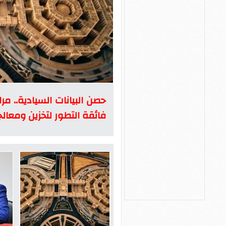
حصن البيانات السيادية.. مرا
فائقة التطور لتخزين ومعالج