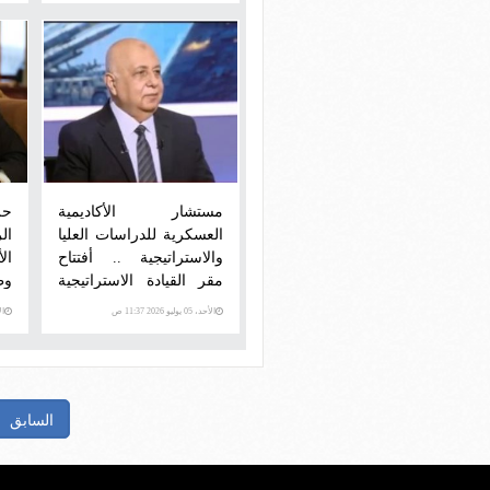
مستشار الأكاديمية
حز
العسكرية للدراسات العليا
ال
والاستراتيجية .. أفتتاح
ال
مقر القيادة الاستراتيجية
وط
نقلة في إدارة الأمن
الأحد، 05 يوليو 2026 11:37 ص
الأحد،
القومي المصري
السابق