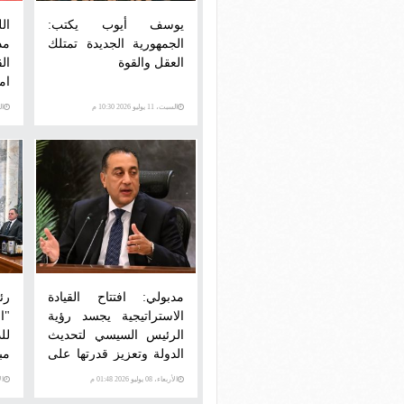
يوسف أيوب يكتب:
ال
الجمهورية الجديدة تمتلك
مد
العقل والقوة
ال
ام
وآ
السبت، 11 يوليو 2026 10:30 م
السبت
ت
ال
بال
مدبولي: افتتاح القيادة
رئ
الاستراتيجية يجسد رؤية
"ا
الرئيس السيسي لتحديث
لل
الدولة وتعزيز قدرتها على
مب
مواجهة الأزمات
كم
الأربعاء، 08 يوليو 2026 01:48 م
الأرب