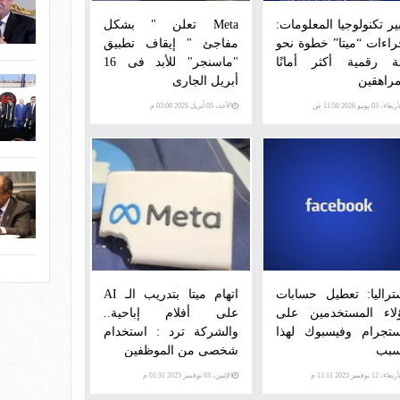
ير تكنولوجيا المعلومات:
Meta تعلن " بشكل
راءات “ميتا” خطوة نحو
مفاجئ " إيقاف تطبيق
ئة رقمية أكثر أمانًا
"ماسنجر" للأبد فى 16
مراهقين
أبريل الجارى
عاء، 03 يونيو 2026 11:50 ص
الأحد، 05 أبريل 2026 03:08 م
تراليا: تعطيل حسابات
اتهام ميتا بتدريب الـ AI
لاء المستخدمين على
على أفلام إباحية..
ستجرام وفيسبوك لهذا
والشركة ترد : استخدام
سبب
شخصى من الموظفين
عاء، 12 نوفمبر 2025 11:11 م
الإثنين، 03 نوفمبر 2025 01:31 م