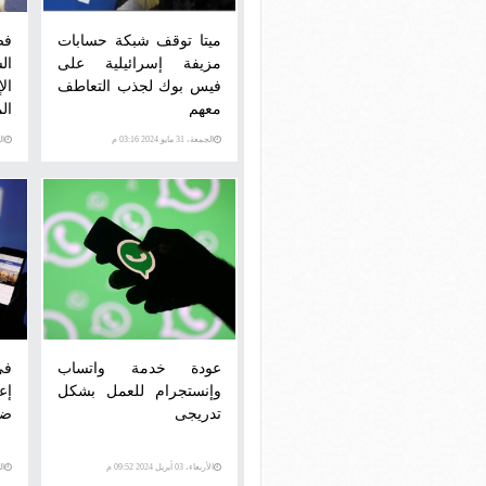
ميتا توقف شبكة حسابات
فض
مزيفة إسرائيلية على
ال
فيس بوك لجذب التعاطف
ال
معهم
ال
الجمعة، 31 مايو 2024 03:16 م
السبت
عودة خدمة واتساب
وإنستجرام للعمل بشكل
إع
تدريجى
ضد
الأربعاء، 03 أبريل 2024 09:52 م
الثلاث