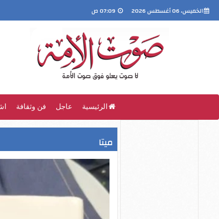
الخميس، 06 أغسطس 2026
07:09 ص
الرئيسية
عاجل
فن وثقافة
اش
ميتا