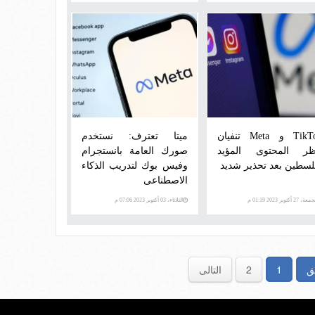
TikTok و Meta تنفيان
ميتا تعترف: نستخدم
ر المحتوى المؤيد
صورك العامة بانستجرام
لسطين بعد تحذير شديد
وفيس بوك لتدريب الذكاء
الاصطناعى
ة، 27 أكتوبر 2023 01:19 م
الثلاثاء، 03 أكتوبر 2023 07:06 م
ق
1
2
التالى