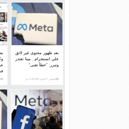
بعد ظهور محتوى غير لائق
ب
على انستجرام.. ميتا تعتذر
وتبرر: "خطأ تقنى"
عن
فى
الخميس، 27 فبراير 2025 11:28 ص
الثلاث