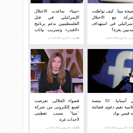
يحة ميتا.. كيف تواطئت
«ميتا» ساعدت الاحتلال
شركة مع الاحتلال
الإسرائيلي في قتل
إسرائيلي في استهداف
الفلسطينيين بدعم برنامج
مدنيين بغزة؟
«لافندر» وتسريب بيانات
مجموعات «واتساب»
، 20 أبريل 2024 02:53 م
السبت، 20 أبريل 2024 12:28 م
في أسبانيا.. 83 منصة
قصواء الخلالى: تعرضت
لامية تقيم دعوى قضائية
لقمع إلكترونى من شركة
 فيس بوك
"ميتا" بسبب تغطيتى
لأحداث غزة
اء، 05 ديسمبر 2023 04:20 م
الثلاثاء، 28 نوفمبر 2023 09:51 ص