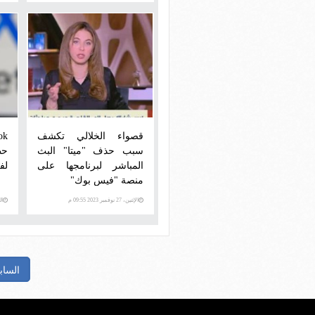
قصواء الخلالي تكشف
سبب حذف "ميتا" البث
حظ
المباشر لبرنامجها على
لف
منصة "فيس بوك"
الإثنين، 27 نوفمبر 2023 09:55 م
الجمع
الساب