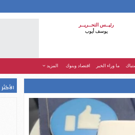
رئيــس التحــريــر
يوسف أيوب
تباك
ما وراء الخبر
اقتصاد وبنوك
المزيد
الأكثر 