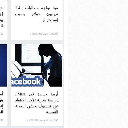
ميتا تواجه مطالبات بـ1.4
خب
تريليون دولار بسبب
إج
إنستجرام
بي
لل
الثلاثاء، 07 يوليو 2026 12:23 م
الأرب
أزمة جديدة فى Meta..
أس
دراسة سرية تؤكد: الابتعاد
هؤ
عن فيسبوك يحسّن الصحة
إن
النفسية
ال
الأربعاء، 26 نوفمبر 2025 06:07 م
الأرب