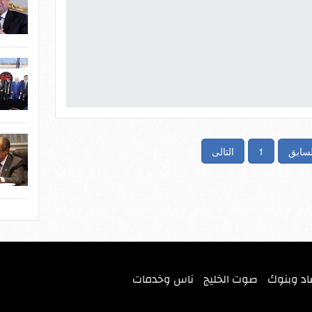
لسابق
1
التالى
اد وبنوك
صوت الخليج
ناس وخدمات