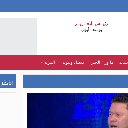
رئيــس التحــريــر
يوسف أيوب
تباك
ما وراء الخبر
اقتصاد وبنوك
المزيد
الأكثر 