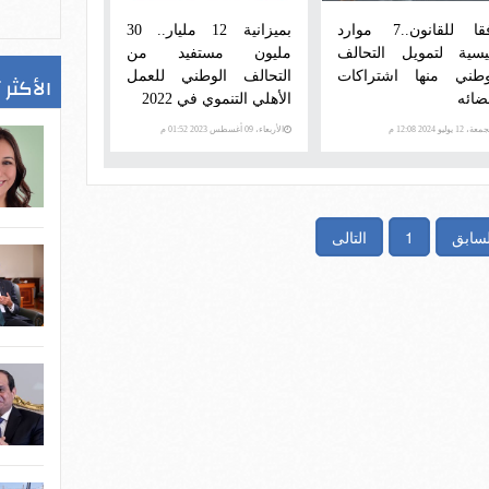
وفقا للقانون..7 موارد
بميزانية 12 مليار.. 30
يسية لتمويل التحالف
مليون مستفيد من
وطني منها اشتراكات
التحالف الوطني للعمل
الأكثر 
ضائه
الأهلي التنموي في 2022
ة، 12 يوليو 2024 12:08 م
الأربعاء، 09 أغسطس 2023 01:52 م
لسابق
1
التالى