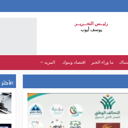
رئيــس التحــريــر
يوسف أيوب
تباك
ما وراء الخبر
اقتصاد وبنوك
المزيد
الأكثر 