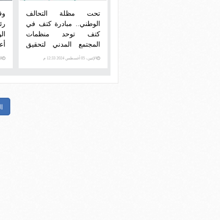
تحت مظلة التحالف
الوطني.. مبادرة كتف في
رئ
كتف توحد منظمات
ال
المجتمع المدني لتحقيق
أع
التنمية المستدامة"
الإثنين، 05 أغسطس 2024 12:33 م
الجمع
ا