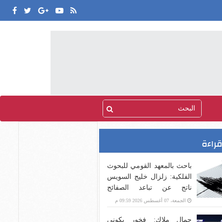
قراءة
باحث بالمعهد القومي للبحوث
الفلكية: زلزال خليج السويس
ناتج عن تباعد الصفائح
التكتونية
الجمعة، 07 أغسطس 2026 09:59 م
جمال ملاك: فخور بكوني