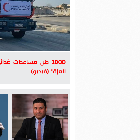
1000 طن مساعدات غذائ
العزة" (فيديو)