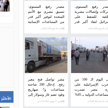
در رفيع المستوى:
مصدر رفيع المستوى:
ركات وإتصالات مصرية
تنسيق مصرى مع الأمم
ثفة للضغط على
المتحدة لتوفير أكبر قدر
رائبل لنفاذ أكبر قدر
من المساعدات الإنسانية
 المساعدات إلى غزة
لمواطنى غزة
 26 مايو 2024 04:22 م
الأحد، 26 مايو 2024 04:21 م
فى اليوم الـ 100 من
مصر تواصل فتح معبر
حرب الإسرائيلية على
رفح.. إدخال 200 شاحنة
ة.. مصر تصدرت
مساعدات و7 صهاريج
ساعدات الدولية بـ 85%
وقود تضم غاز وسولار إلى
الأكثر 
قطاع غزة
 14 يناير 2024 03:48 م
الإثنين، 27 نوفمبر 2023 11:52 ص