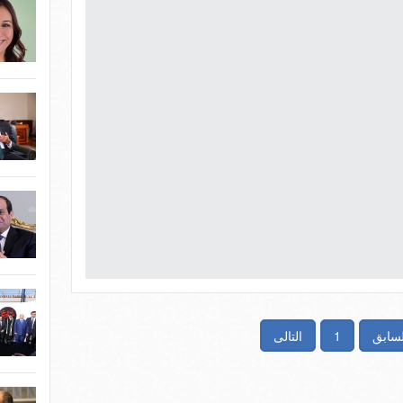
لسابق
1
التالى