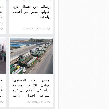
رسالة من شمال غزة
مص
عنوانها: مصر التي أعطت
تح
ولم تبخل
مك
إس
من
السبت، 27 يوليو 2024 06:00 ص
الأحد،
مصدر رفيع المستوى:
قوافل الإغاثة المصرية
ال
بدأت في التدفق إلى غزة
غز
لسرعة إحتواء الإزمة
الم
الإنسانية
الأحد، 26 مايو 2024 04:20 م
الأحد،