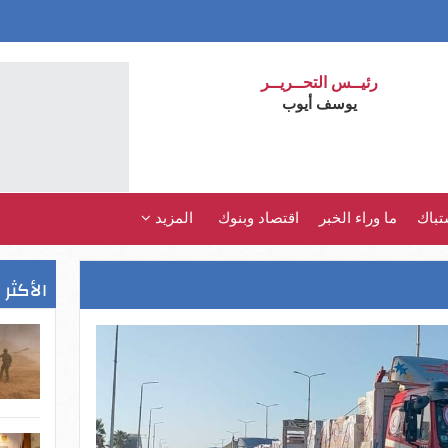
رئيــس التحــريــر
يوسف أيوب
تباك
ما وراء الخبر
اقتصاد وبنوك
المزيد
الأكثر 