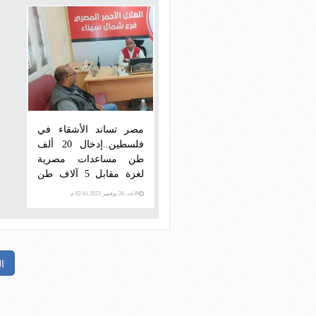
مصر تساند الأشقاء في
فلسطين..إدخال 20 ألف
طن مساعدات مصرية
لغزة مقابل 5 آلاف طن
نقلتها 200 طائرة من 30
الأحد، 26 نوفمبر 2023 02:41 م
دولة و10 منظمات (صور)
ا