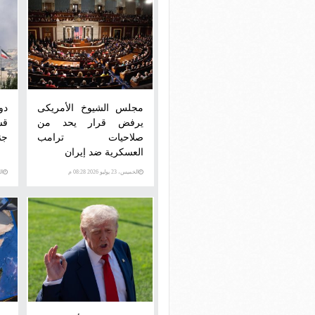
مجلس الشيوخ الأمريكى
دو
يرفض قرار يحد من
قش
صلاحيات ترامب
جن
العسكرية ضد إيران
الخميس، 23 يوليو 2026 08:28 م
الخمي