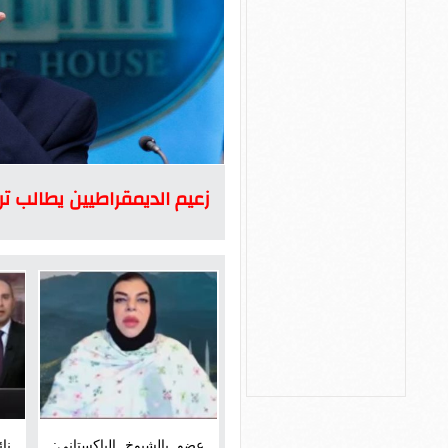
زعيم الديمقراطيين يطالب تر
عضو بالشيوخ الباكستاني:
نا