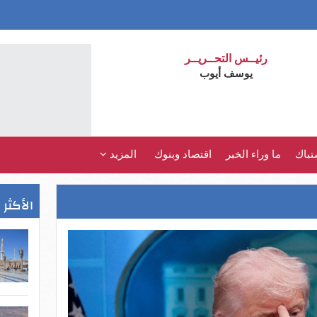
رئيــس التحــريــر
يوسف أيوب
تباك
ما وراء الخبر
اقتصاد وبنوك
المزيد
الأكثر 