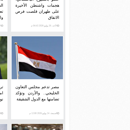
هجمات واشنطن الأخيرة
ال
على طهران قلصت فرص
تع
الاتفاق
وا
الأحد، 26 يوليو 2026 04:43 م
الأحد،
مصر تدعم مجلس التعاون
تر
الخليجي.. والأردن وتؤكد
ام
تضامنها مع الدول الشقيقة
نو
الجمعة، 24 يوليو 2026 12:00 م
الخمي