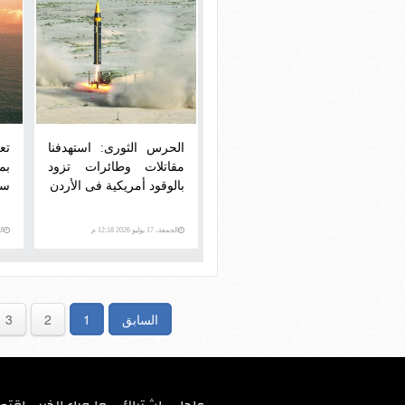
الحرس الثورى: استهدفنا
تع
مقاتلات وطائرات تزود
بم
بالوقود أمريكية فى الأردن
سو
الجمعة، 17 يوليو 2026 12:18 م
الجمع
السابق
1
2
3