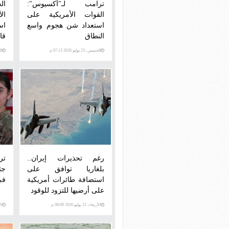
ترامب لـ"أكسيوس":
ال
القوات الأمريكية على
ال
استعداد شن هجوم واسع
اس
النطاق
قا
بري
الخميس، 23 يوليو 2026 07:13 م
الخمي
رغم تحذيرات إيران..
تر
بلغاريا توافق على
جث
استضافة طائرات أمريكية
فى
على أرضيها للتزود للوقود
الأربعاء، 22 يوليو 2026 08:09 م
الأرب