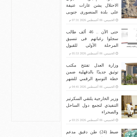
الاحتلال يشن غارات عنيفة
على بلدة المنصورى جنوبى
لبنان
الخميس، 06 أغسطس 2026 07:31 م
حتى الآن .. 46 ألف طالب
سجلوا رغباتهم فى تنسيق
المرحلة الأولى للقبول
بالجامعات
الخميس، 06 أغسطس 2026 05:53 م
وزارة العدل تفتتح مكتب
توثيق جديدًا بالدقهلية ضمن
خطة التوسع الرقمي للشهر
العقاري
الخميس، 06 أغسطس 2026 04:41 م
وزير الخارجية يلتقي السكرتير
التنفيذي لتجمع دول الساحل
والصحراء
الخميس، 06 أغسطس 2026 03:25 م
ضبط (24) طن دقيق مدعم