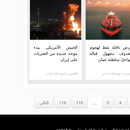
رض ناقلة نفط لهجوم
الجيش الأمريكى يبدء
قذوف مجهول قبالة
موجه جديدة من الضربات
احل سلطنة عمان
على إيران
ة، 17 يوليو 2026 11:12 ص
الخميس، 16 يوليو 2026 09:37 م
4
5
118
119
التالى
…