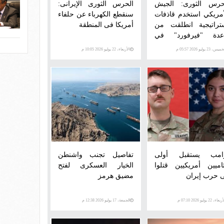
حرس الثورى: الجيش
الحرس الثورى الإيرانى:
أمريكي استخدم قاذفات
سنقطع الكهرباء عن حلفاء
تراتيجية انطلقت من
أمريكا فى المنطقة
عدة "فيرفورد" في
طانيا
س، 23 يوليو 2026 05:57 م
الأربعاء، 22 يوليو 2026 10:05 م
امب يستقبل أولى
تفاصيل تجنب واشنطن
اميين أمريكيين قتلوا
الخيار العسكرى لفتح
 حرب إيران
مضيق هرمز
عاء، 22 يوليو 2026 07:10 م
الجمعة، 17 يوليو 2026 12:38 م