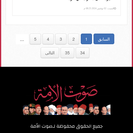
السبت، 02 نوفمبر 2024 08:25 م
السابق
1
2
3
4
5
…
34
35
التالى
جميع الحقوق محفوظة لـ
صوت الأمة