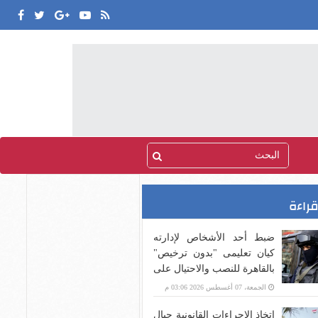
قراءة
ضبط أحد الأشخاص لإدارته
كيان تعليمى "بدون ترخيص"
بالقاهرة للنصب والاحتيال على
المواطنين
الجمعة، 07 أغسطس 2026 03:06 م
اتخاذ الإجراءات القانونية حيال