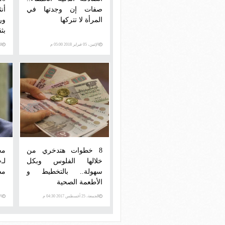
صفات إن وجدتها في
أن
المرأة لا تتركها
ور
بث
الإثنين، 05 فبراير 2018 05:00 م
الجمع
8 خطوات هتدخري من
مح
خلالها الفلوس وبكل
لـ
سهولة.. بالتخطيط و
مص
الأطعمة الصحية
الجمعة، 25 أغسطس 2017 04:30 م
الأحد،