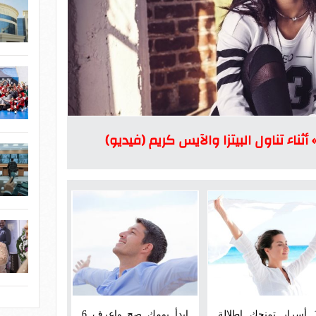
ثناء تناول البيتزا والآيس كريم (فيديو)
10 أسرار تمنحك إطلالة
ابدأ يومك صح واعرف 6