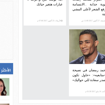
ثوية جذابة ..الابتسامة
عبارات هتغير حياتك
فع الشعر لأعلى المشي
قة
ة، 27 أكتوبر 2017 11:00 ص
الأربعاء، 25 أكتوبر 2017 07:00 م
الأكثر 
مد رمضان في نصيحة
«متابعيه»: «حاول تكون
در سعادة للي حواليك»
 14 مايو 2017 01:59 م