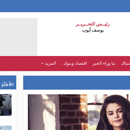
رئيــس التحــريــر
يوسف أيوب
تباك
ما وراء الخبر
اقتصاد وبنوك
المزيد
الأكثر 