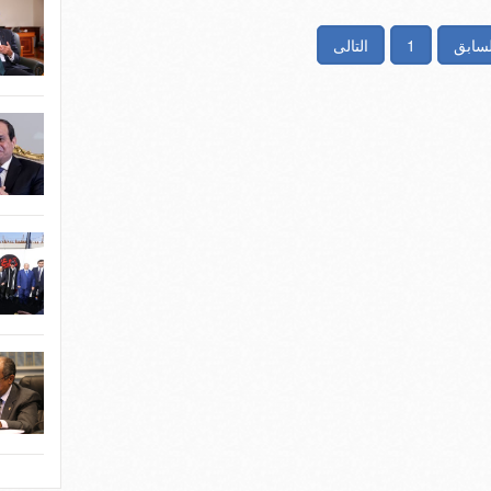
لسابق
1
التالى