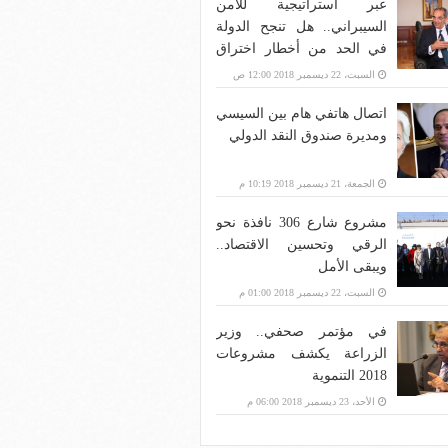
عبر استراتيجية للأمن
السيبراني.. هل تنجح الدولة
في الحد من أخطار اختراق
بنية الاتصالات؟
السبت، 22 ديسمبر 2018 12:00 ص
اتصال هاتفي هام بين السيسي
ومديرة صندوق النقد الدولي
الجمعة، 21 ديسمبر 2018 10:19 م
مشروع شارع 306 نافذة نحو
الرقي وتحسين الاقتصاد..
ويبقى الأمل
السبت، 22 ديسمبر 2018 01:00 م
في مؤتمر صحفي.. وزير
الزراعة يكشف مشروعات
2018 التنموية
الأحد، 23 ديسمبر 2018 06:00 م