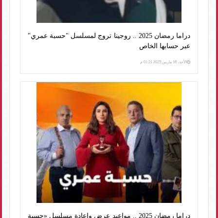
دراما رمضان 2025 .. روجينا تروج لمسلسل "حسبة عمري"
عبر حسابها الخاص
الأحد، 16 مارس 2025 01:21 م
دراما رمضان 2025 .. مواعيد عرض وإعادة مسلسل «حسبة