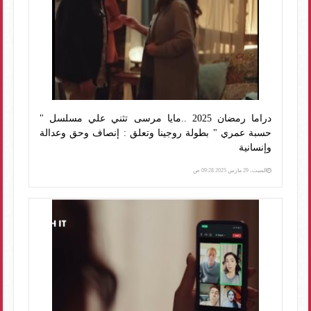
دراما رمضان 2025 ..مايا مرسى تثني علي مسلسل "
حسبة عمري " بطولة روجينا وتعلق : إنصاف وحق وعدالة
وإنسانية
السبت، 29 مارس 2025 09:28 ص