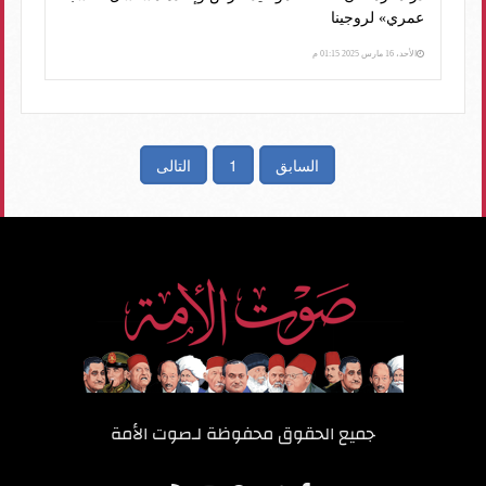
عمري» لروجينا
الأحد، 16 مارس 2025 01:15 م
السابق
1
التالى
جميع الحقوق محفوظة لـ
صوت الأمة