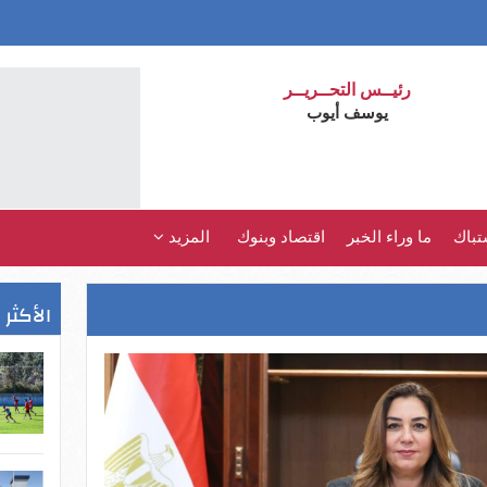
رئيــس التحــريــر
يوسف أيوب
تباك
ما وراء الخبر
اقتصاد وبنوك
المزيد
الأكثر 