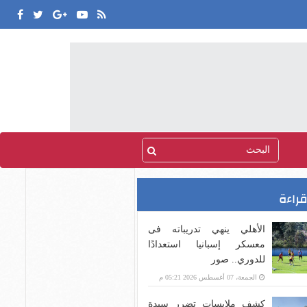
قراءة
الأهلي ينهي تدريباته فى
معسكر إسبانيا استعدادًا
للدوري.. صور
الجمعة، 07 أغسطس 2026 05:21 م
كشف ملابسات تضرر سيدة