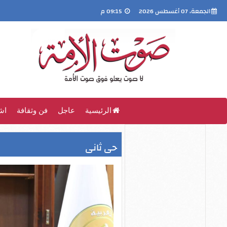
الجمعة، 07 أغسطس 2026
09:15 م
الرئيسية
عاجل
فن وثقافة
اش
حى ثانى