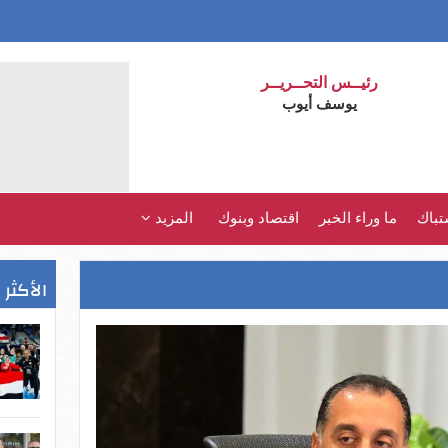
رئيــس التحــريــر
يوسف أيوب
تباك
ما وراء الخبر
اقتصاد وبنوك
المزيد
الأكثر 