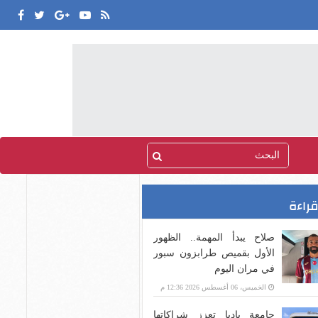
قراءة
صلاح يبدأ المهمة.. الظهور
الأول بقميص طرابزون سبور
في مران اليوم
الخميس، 06 أغسطس 2026 12:36 م
جامعة باديا تعزز شراكاتها