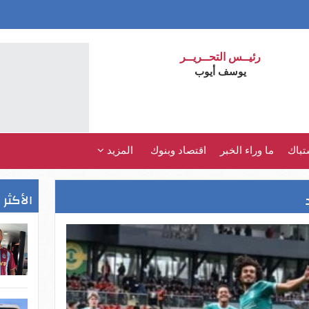
رئيــس التحــريــر
يوسف أيوب
تباك
ما وراء الخبر
اقتصاد وبنوك
المزيد
الأكثر 