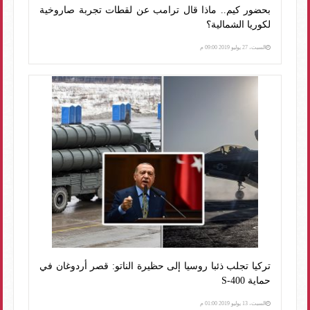
بحضور كيم.. ماذا قال ترامب عن لقطات تجربة صاروخية
لكوريا الشمالية؟
السبت، 27 يوليو 2019 09:00 م
تركيا تجلب ذئبا روسيا إلى حظيرة الناتو: قصر أردوغان في
حماية S-400
السبت، 13 يوليو 2019 01:00 م