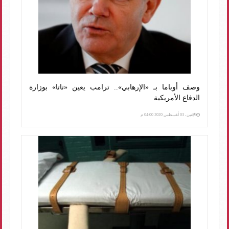
وصف أوباما بـ «الإرهابي».. ترامب يعين «تاتا» بوزارة
الدفاع الأمريكية
الإثنين، 03 أغسطس 2020 04:00 م