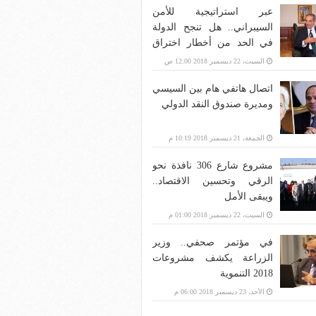
عبر استراتيجية للأمن
السيبراني.. هل تنجح الدولة
في الحد من أخطار اختراق
بنية الاتصالات؟
السبت، 22 ديسمبر 2018 12:00 ص
اتصال هاتفي هام بين السيسي
ومديرة صندوق النقد الدولي
الجمعة، 21 ديسمبر 2018 10:19 م
مشروع شارع 306 نافذة نحو
الرقي وتحسين الاقتصاد..
ويبقى الأمل
السبت، 22 ديسمبر 2018 01:00 م
في مؤتمر صحفي.. وزير
الزراعة يكشف مشروعات
2018 التنموية
الأحد، 23 ديسمبر 2018 06:00 م