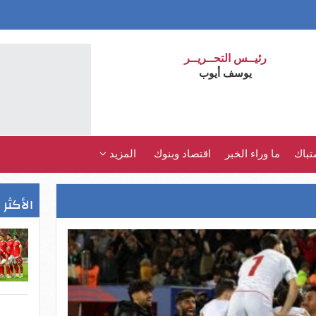
رئيــس التحــريــر
يوسف أيوب
تباك
ما وراء الخبر
اقتصاد وبنوك
المزيد
الأكثر 