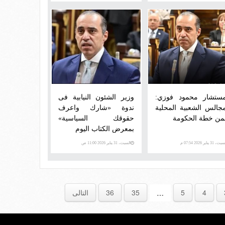
مستشار محمود فوزي:
وزير الشئون النيابية فى
مجالس الشعبية المحلية
ندوة «شارك واعرف
ن خطة الحكومة
حقوقك السياسية»
بمعرض الكتاب اليوم
، 31 يناير 2026 07:54 م
السبت، 31 يناير 2026 11:00 ص
4
5
35
36
التالى
…