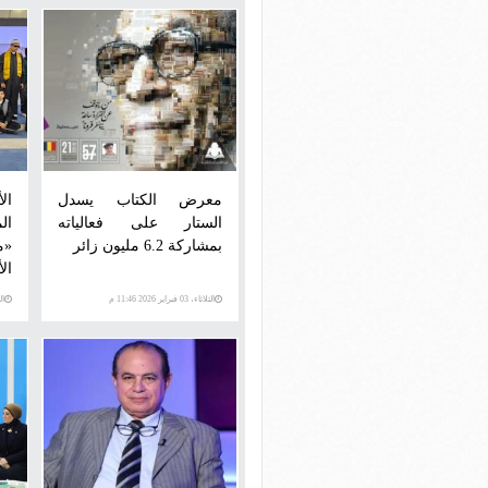
معرض الكتاب يسدل
ال
الستار على فعالياته
ال
بمشاركة 6.2 مليون زائر
«م
ال
الثلاثاء، 03 فبراير 2026 11:46 م
الثلاث