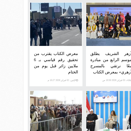
أزهر الشريف يطلق
معرض الكتاب يقترب من
موسم الرابع من مبادرة
تحقيق رقم قياسي بـ 6
عًا نرتقي بالمسرح
ملايين زائر قبل يوم من
أزهري» بمعرض الكتاب
الختام
اء، 03 فبراير 2026 10:50 ص
الإثنين، 02 فبراير 2026 10:27 م