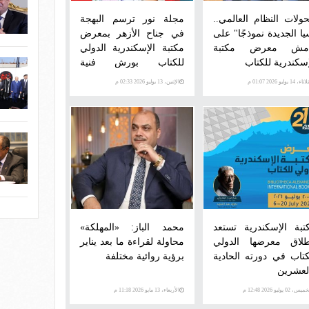
حولات النظام العالمي..
مجلة نور ترسم البهجة
يا الجديدة نموذجًا" على
في جناح الأزهر بمعرض
مش معرض مكتبة
مكتبة الإسكندرية الدولي
إسكندرية للكتاب
للكتاب بورش فنية
وتفاعلية
اء، 14 يوليو 2026 01:07 م
الإثنين، 13 يوليو 2026 02:33 م
تبة الإسكندرية تستعد
محمد الباز: «المهلكة»
طلاق معرضها الدولي
محاولة لقراءة ما بعد يناير
كتاب في دورته الحادية
برؤية روائية مختلفة
لعشرين
س، 02 يوليو 2026 12:48 م
الأربعاء، 13 مايو 2026 11:18 م