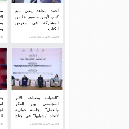
أحمد مجاهد ينفي منع
مس
كتاب لأيمن منصور ندا من
ال
المشاركة فى معرض
بس
الكتاب
وم
ال
الإثنين، 02 فبراير 2026 03:19 م
الأحد،
"الشباب وصناعة الأثر
بع
المجتمعي بين الفكر
والعمل".. جلسة حوارية
لج
لاتحاد "بشبابها" في جناح
لل
دار الإفتاء المصرية
الأحد، 01 فبراير 2026 08:33 م
الأحد،
بمعرض الكتاب