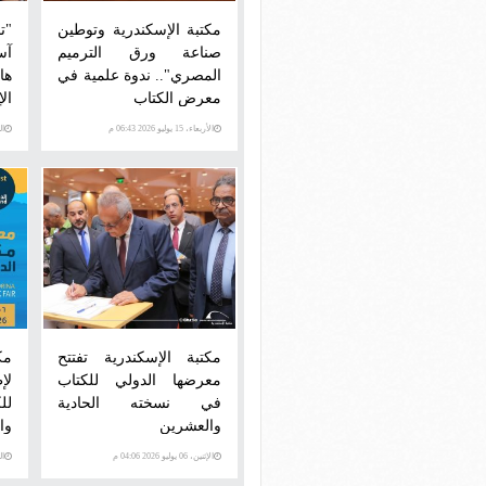
مكتبة الإسكندرية وتوطين
"ت
صناعة ورق الترميم
آس
المصري".. ندوة علمية في
ها
معرض الكتاب
ال
الأربعاء، 15 يوليو 2026 06:43 م
الثلاث
مكتبة الإسكندرية تفتتح
مك
معرضها الدولي للكتاب
لإ
في نسخته الحادية
لل
والعشرين
وا
الإثنين، 06 يوليو 2026 04:06 م
الخمي