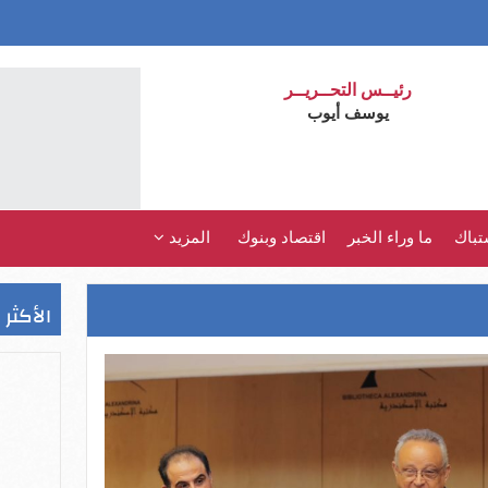
رئيــس التحــريــر
يوسف أيوب
تباك
ما وراء الخبر
اقتصاد وبنوك
المزيد
الأكثر 