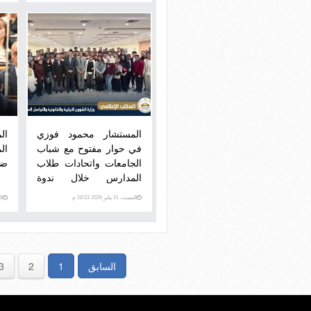
المستشار محمود فوزي
ال
في حوار مفتوح مع شباب
ال
الجامعات واتحادات طلاب
ضم
المدارس خلال ندوة
تنسيقية شباب الأحزاب
السبت، 31 يناير 2026 10:53 م
السبت
والسياسيين بمعرض
الكتاب
السابق
1
2
3