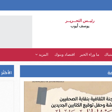
رئيــس التحــريــر
يوسف أيوب
تباك
ما وراء الخبر
اقتصاد وبنوك
المزيد
الأكثر 
مة