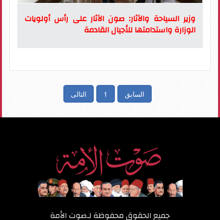
وزير السياحة والآثار: صون الآثار على رأس أولويات
الوزارة واستدامتها للأجيال القادمة
السابق
1
التالى
جميع الحقوق محفوظة لـ
صوت الأمة