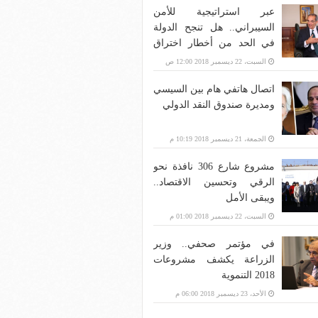
عبر استراتيجية للأمن
السيبراني.. هل تنجح الدولة
في الحد من أخطار اختراق
بنية الاتصالات؟
السبت، 22 ديسمبر 2018 12:00 ص
اتصال هاتفي هام بين السيسي
ومديرة صندوق النقد الدولي
الجمعة، 21 ديسمبر 2018 10:19 م
مشروع شارع 306 نافذة نحو
الرقي وتحسين الاقتصاد..
ويبقى الأمل
السبت، 22 ديسمبر 2018 01:00 م
في مؤتمر صحفي.. وزير
الزراعة يكشف مشروعات
2018 التنموية
الأحد، 23 ديسمبر 2018 06:00 م