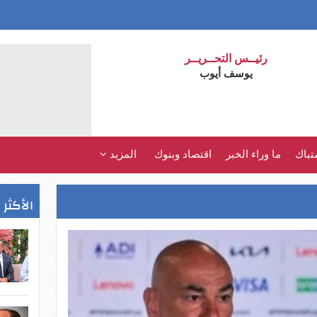
رئيــس التحــريــر
يوسف أيوب
تباك
ما وراء الخبر
اقتصاد وبنوك
المزيد
الأكثر 