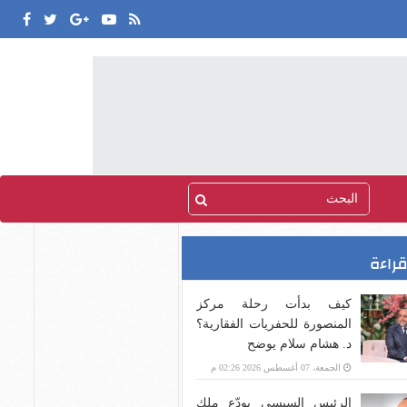
قراءة
كيف بدأت رحلة مركز
المنصورة للحفريات الفقارية؟
د. هشام سلام يوضح
الجمعة، 07 أغسطس 2026 02:26 م
الرئيس السيسى يودّع ملك