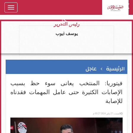
oggle
gation
رئيس التحرير
يوسف ايوب
الرئيسية
عاجل
فيتوريا: المنتخب يعانى سوء حظ بسبب
الإصابات الكثيرة حتى عامل المهمات فقدناه
للإصابة
السبت، 27 يناير 2024 03:27 م