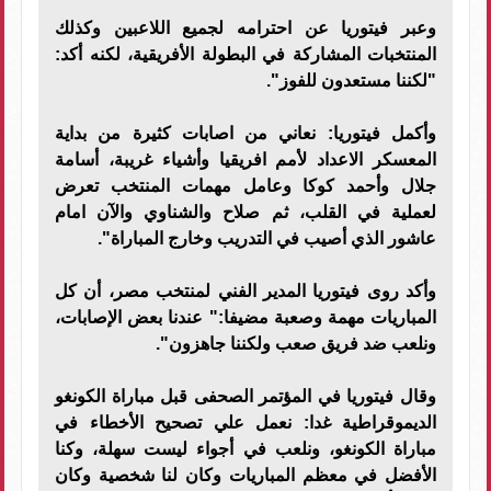
وعبر فيتوريا عن احترامه لجميع اللاعبين وكذلك
المنتخبات المشاركة في البطولة الأفريقية، لكنه أكد:
"لكننا مستعدون للفوز".
وأكمل فيتوريا: نعاني من اصابات كثيرة من بداية
المعسكر الاعداد لأمم افريقيا وأشياء غريبة، أسامة
جلال وأحمد كوكا وعامل مهمات المنتخب تعرض
لعملية في القلب، ثم صلاح والشناوي والآن امام
عاشور الذي أصيب في التدريب وخارج المباراة".
وأكد روى فيتوريا المدير الفني لمنتخب مصر، أن كل
المباريات مهمة وصعبة مضيفا:" عندنا بعض الإصابات،
ونلعب ضد فريق صعب ولكننا جاهزون".
وقال فيتوريا في المؤتمر الصحفى قبل مباراة الكونغو
الديموقراطية غدا: نعمل علي تصحيح الأخطاء في
مباراة الكونغو، ونلعب في أجواء ليست سهلة، وكنا
الأفضل في معظم المباريات وكان لنا شخصية وكان