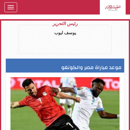
oggle
gation
رئيس التحرير
يوسف ايوب
موعد مباراة مصر والكونغو