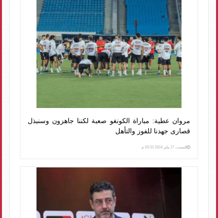
مروان عطية: مباراة الكونغو صعبة لكننا جاهزون وسنبذل
قصارى جهدنا للفوز والتأهل
السبت، 27 يناير 2024 03:33 م