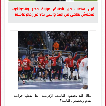
قبل ساعات من انطلاق مباراة مصر والكونغو..
مرموش تعافى من البرد والننى بدلا من إمام عاشور
أبطال اليد يحققون التاسعة الإفريقية.. هل يفعلها فراعنة
القدم ويحصدون الثامنة؟