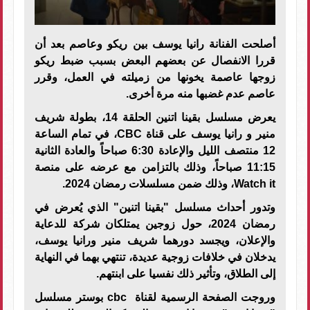
أصلحت الفنانة رانيا يوسف بين ريكو وعاصم بعد أن
قررا الانفصال عن بعضهم البعض بسبب ضبط ريكو
زوجها عاصمة يخونها من زميلته في العمل، وقرر
عاصم عدم غضبها منه مرة أخرى.
يعرض مسلسل بقينا اتنين الحلقة 14، بطولة شريف
منير و رانيا يوسف على قناة CBC، في تمام الساعة
12 منتصف الليل والإعادة 6:30 صباحاً والعادة الثانية
11:15 صباحاً، وذلك بالتزامن مع عرضه على منصة
Watch it، وذلك ضمن مسلسلات رمضان 2024.
وتدور أحداث مسلسل "بقينا اتنين" الذي يُعرض في
رمضان 2024، حول زوجين يمتلكان شركة للدعاية
والإعلان، ويجسد دورهما شريف منير ورانيا يوسف،
يدخلان في خلافات زوجية عديدة، تنتهي بهما في النهاية
إلى الطلاق، وتأثير ذلك نفسيا على ابنتهم
.
وروجت الصفحة الرسمية لقناة
cbc
بوستر مسلسل