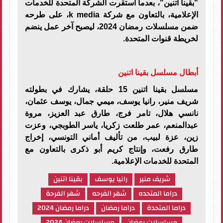
"بقينا اتنين"، بعدما استقرت الشركة المتحدة للخدمات
الإعلامية، بالتعاون مع شركة
k media
، على طرحه
ضمن مسلسلات رمضان 2024، ليصبح آخر عمل ينضم
لخريطة قنوات المتحدة
.
أبطال مسلسل بقينا اتنين
مسلسل بقينا اتنين 15 حلقة، يشارك في بطولته
شريف منير، رانيا يوسف، ميمي جمال، يوسف عثمان،
نانسي هلال، تامر فرج، طارق عبد العزيز، مروة
عبدالمنعم، عمر طلعت زكريا، ياسر الطوبجي، وعزت
زين، عزة لبيب، من تأليف أماني التونسي، إخراج
طارق رفعت، وإنتاج كريم أبو ذكرى بالتعاون مع
المتحدة للخدمات الإعلامية.
شريف منير
رانيا يوسف
بقينا اتنين
دراما المتحده
شهر الفرحه
شهر الفرحة
دراما المتحدة
دراما رمضان
دراما رمضان 2024
مسلسلات رمضان
مسلسلات رمضان 2024