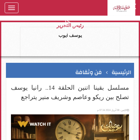
oggle
gation
رئيس التحرير
يوسف ايوب
الرئيسية
فن وثقافة
مسلسل بقينا اتنين الحلقة 14.. رانيا يوسف
تصلح بين ريكو وعاصم وشريف منير يتراجع
الإثنين، 08 أبريل 2024 07:34 م