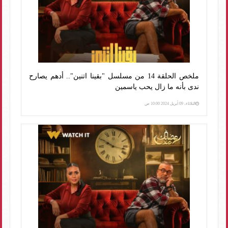
ملخص الحلقة 14 من مسلسل "بقينا اتنين".. أدهم يصارح
ندى بأنه ما زال يحب ياسمين
الثلاثاء، 09 أبريل 2024 10:00 ص