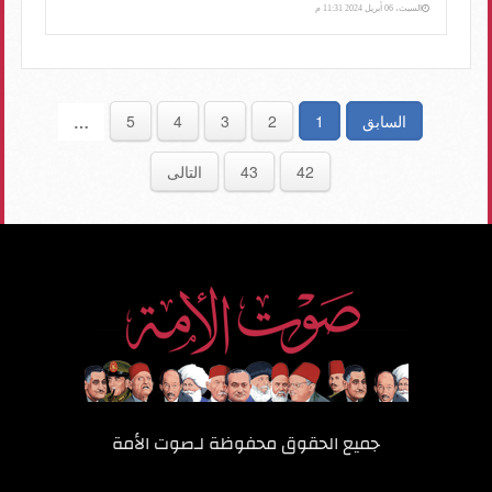
السبت، 06 أبريل 2024 11:31 م
السابق
1
2
3
4
5
…
42
43
التالى
جميع الحقوق محفوظة لـ
صوت الأمة