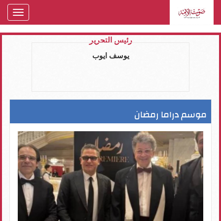
oggle
gation
رئيس التحرير
يوسف ايوب
موسم دراما رمضان