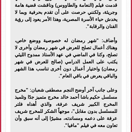
قدمت فيلم (النعامة والطاووس) وناقشت قضية هامة
وجريئة، ولكنني حرصت على أن تقدم بحرفية وبما لا
يخدش حياء الأسرة المصرية، وهذا الأمر يعود إلى رؤية
الفنان والرقابة".
وأضاف: "شهر رمضان له خصوصية ووضع خاص،
وهناك أعمال تصلح للعرض في شهر رمضان وأخرى لا
تصلح، وكنا في الماضي في عهد الأستاذ ممدوح الليثي
يكتب على العمل الدرامي (صالح للعرض في شهر
رمضان) واختيار أعمال دون أخرى تناسب هذا الشهر
والباقي يعرض في باقي العام".
وعلى جانب آخر أوضح النجم مصطفى شعبان: "مخرج
مسلسل حكيم باشا أحمد خالد مخرج متميز جدًا وتلميذ
المخرج الكبير شريف عرفة، والذي أهداه فلتر
للمسلسل بدون مقابل"، موجهاً الشكر للمخرج شريف
عرفة على دعمه ومساندته، مشيرًا إلى أنه سبق وأن
تعاون معه في فيلم "مافيا".