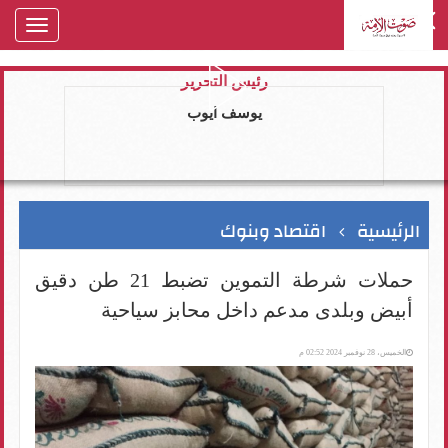
oggle
gation
رئيس التحرير
يوسف ايوب
الرئيسية
اقتصاد وبنوك
حملات شرطة التموين تضبط 21 طن دقيق
أبيض وبلدى مدعم داخل محابز سياحية
الخميس، 28 نوفمبر 2024 02:52 م