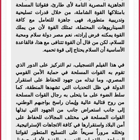
الجاهزية المصرية التامة لأى طارئ، فقواتنا المسلحة
بامتلاكها القوة الشاملة، من خلال قدرات تسليحية
وتدريبية متطورة، فهى جاهزة للتعامل مع كافة
السيناريوهات المحتملة، تمتلك القوة لأن من يملك
القوة يمكنه فرض إرادته، نعم مصر دولة سلام ومحبة
للسلام، لكن من قال أن القوة تتنافى مع هذا، فالقاعدة
الأساسية أن السلام يحتاج إلى قوة تحميه.
في هذا الفيلم التسجيلى، تم التركيز على الدور الذي
تقوم به القوات المسلحة في حماية الأمن القومي
المصري، وما تبذله من جهود للحفاظ على استقرار
الدولة في ظل التحديات التي تشهدها المنطقة، كما
سلط الضوء على ما يتحلى به رجال القوات المسلحة
من روح قتالية عالية وإيمان راسخ بواجبهم الوطني،
إلى جانب استعراض جانب من الجهود التي تبذلها
القوات المسلحة في مختلف المجالات للحفاظ على
أمن البلاد واستقرارها في كافة الاتجاهات الإستراتيجية.
وتخلله مروراً سريعاً على التسليح المتطور لقواتنا
المسلحة، والقدرات التدريبية والفنية لأفراد جيشنا،