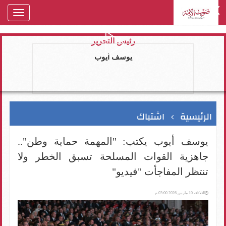
oggle
gation
رئيس التحرير
يوسف ايوب
الرئيسية
اشتباك
يوسف أيوب يكتب: "المهمة حماية وطن"..
جاهزية القوات المسلحة تسبق الخطر ولا
تنتظر المفاجأت "فيديو"
الثلاثاء، 10 مارس 2026 03:00 م