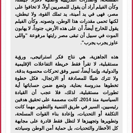
وكأن الفيلم أراد أن يقول للمصريين أولاً، لا تخافوا على
مصر، فهى في يد أمينة، يد تملك القوة، ولا تبطش،
لكنها تحمى مقدرات هذا الوطن، وتصونه. وكأن الفيلم
يقول للخارج أيضاً، أن على هذه الأرض، جنوداً، لا يهابون
الموت في سبيل أن تبقى مصر رايتها مرفوعة "واللى
عاوز يجرب يجرب".
هذه الجاهزية، هي نتاج فكر استراتيجى، ورؤية
مستقبلية، لا تقرأ فقط خريطة التفاعلات الإقليمية
والدولية، وإنما أيضاً، تسير وفق تحركات محسوبة بدقة،
ولا تترك شيئًا للمصادفة أو الارتجال، فكل خطوة
تخطوها مدروسة بعناية، وتضع ضمن حساباتها أية
تطورات مستقبلية، لذلك، فلا عجب أن القيادة
السياسية منذ 2014، كانت مصممة على تحقيق هدفين
رئيسيين، السير في طريق التنمية والتطوير مهما كانت
التكلفة أو التحديات، وإعادة بناء القوات المسلحة،
وتطويرها وتجهيزها لا لتظل فقط قادرة على مجابهة
كل الأخطار والتحديات، بل حماية أمن الوطن وسيادته