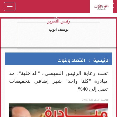
oggle
gation
رئيس التحرير
يوسف ايوب
الرئيسية
اقتصاد وبنوك
تحت رعاية الرئيس السيسي.. "الداخلية": مد
مبادرة "كلنا واحد" شهر إضافي بتخفيضات
تصل إلى 40%
السبت، 30 مايو 2026 04:07 م