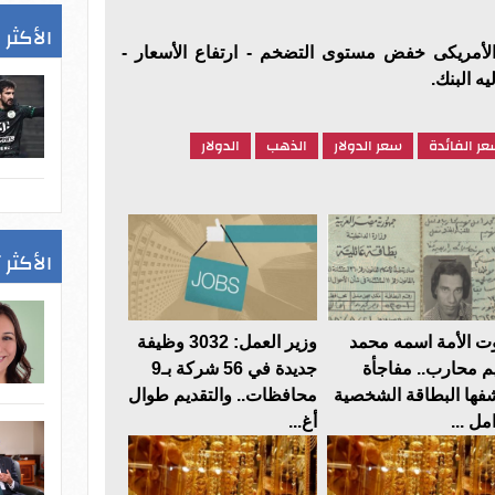
الأكثر 
الأمريكى خفض مستوى التضخم - ارتفاع الأسعار -
ر الفائدة
سعر الدولار
الذهب
الدولار
الأكثر 
 الأمة اسمه محمد
وزير العمل: 3032 وظيفة
م محارب.. مفاجأة
جديدة في 56 شركة بـ9
فها البطاقة الشخصية
محافظات.. والتقديم طوال
مل ...
أغ...