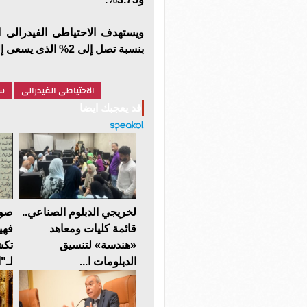
ويستهدف الاحتياطى الفيدرالى 
بنسبة تصل إلى 2% الذى يسعى إليه البنك.
الاحتياطى الفيدرالى
سع
قد يعجبك ايضا
لخريجي الدبلوم الصناعي..
صوت
قائمة كليات ومعاهد
فهي
«هندسة» لتنسيق
تكش
الدبلومات ا...
لـ"ا