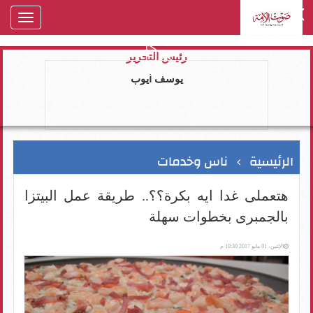
oggle
gation
رئيس التحرير
يوسف ايوب
الرئيسية
ناس وخدمات
هتعملى غدا ايه بكرة؟؟.. طريقة عمل البيتزا
بالجمبرى بخطوات سهلة
الإثنين، 01 مايو 2017 10:30 م