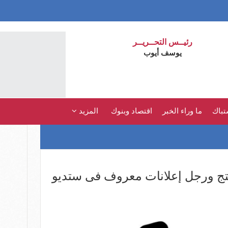
رئيــس التحــريــر
يوسف أيوب
تباك
ما وراء الخبر
اقتصاد وبنوك
المزيد
تج ورجل إعلانات معروف فى ستديو