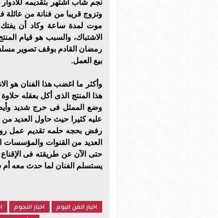
نجم شاب اشتهر بتقديمه للأدوار
وتزوج قريبا من فنانة من عائلة 
موت لمدة ساعة وكاد أن يفتك ب
الاشتباك، والسبب هو قيام المن
رمضان القادم بوقف تصوير مسلسل
بيع العمل.
وأكثر ما اغضب هذا الفنان هو 
هذا المنتج الذى أكل بعقله حلاوة 
وضع الممثل فى حرج شديد وأيضا 
عليه كثيرا حيث حاول العديد من ا
رفض بحجه حلمه تقديم عمل روما
العديد من القنوات والمؤسسات ال
حتى الآن عن طريقته فى الإقناع 
يستسلم الفنان لما حدث معه أم سي
اخبار الفن اليوم
اخبار النجوم
ا