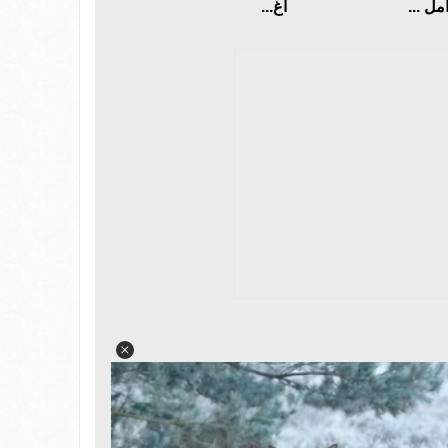
مل ...
أغ...