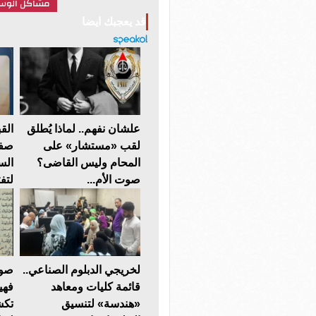
مشاكل الوسط
قد يعجبك ايضا
علشان نفهم.. لماذا يُطلق
الق
لقب «مستشار» على
صفة
المحام وليس القاضى؟
الس
صوت الأم...
لتف
لخريجي الدبلوم الصناعي..
صوت
قائمة كليات ومعاهد
فهي
«هندسة» لتنسيق
تكش