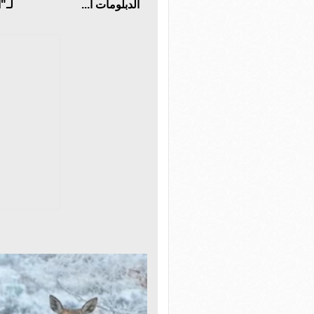
الدبلومات ا...
لـ"ا