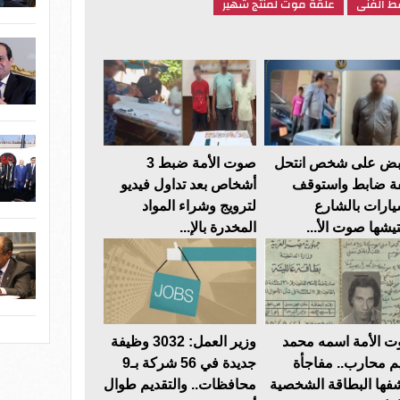
 الفنى
علقة موت لمنتج شهير
بض على شخص انتحل
صوت الأمة ضبط 3
 ضابط واستوقف
أشخاص بعد تداول فيديو
يارات بالشارع
لترويج وشراء المواد
تيشها صوت الأ...
المخدرة بالإ...
 الأمة اسمه محمد
وزير العمل: 3032 وظيفة
م محارب.. مفاجأة
جديدة في 56 شركة بـ9
فها البطاقة الشخصية
محافظات.. والتقديم طوال