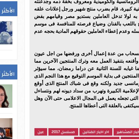
 الرومانسية والكوميدية ومعروف بخفة دمه وجدعنته
الأكثر 
فنية كبيرة، قام بضرب منتج شهير ورجل إعلانات علقه
ه لولا تدخل العاملين بستديو مصر وقيامهم بفض
تج باللعب بالفنان وضياع فرصته للمنافسة فى موسم
ه وعدم إعطاء العاملين حقوقهم المادية بحجه عدم
الانسحاب من عدة إعمال أخرى ورفضها من اجل عيون
وأقنعه بتنفيذ العمل معه وترك المنتجين الآخرين مما
غيابه للسنة الثانية عن دراما رمضان، مما سيؤثر
الأكثر 
لمنتجين فى بداية الموسم التوقيع مع هذا النجم الذى
نسى جديد ولكنه وقع فى شباك المنتج الذى أوقع
إعلامية الكبيرة وتهرب من سداد ديونه لهم ونتساءل
التى تجعله يعمل فى المجال الاعلامى حتى الآن وهل
كتفى بالعلقة التى أعطاها للمنتج.
خبار المشاهير
اخر اخبار الفنانين
مسلسل 2017
عين