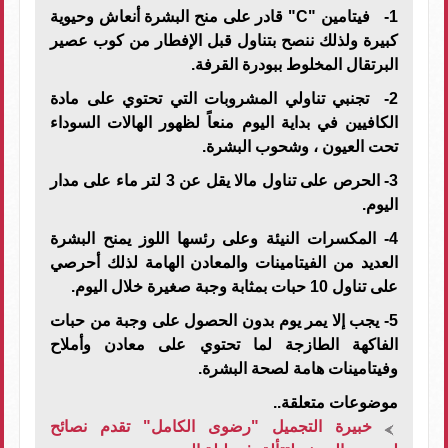
1- فيتامين "C" قادر على منح البشرة أنعاش وحيوية
كبيرة ولذلك ننصح بتناول قبل الإفطار من كوب عصير
البرتقال المخلوط ببودرة القرفة.
2- تجنبي تناولي المشروبات التي تحتوي على مادة
الكافيين في بداية اليوم منعاً لظهور الهالات السوداء
تحت العيون ، وشحوب البشرة.
3- الحرص على تناول مالا يقل عن 3 لتر ماء على مدار
اليوم.
4- المكسرات النيئة وعلى رئسها اللوز يمنح البشرة
العديد من الفيتامينات والمعادن الهامة لذلك أحرصي
على تناول 10 حبات بمثابة وجبة صغيرة خلال اليوم.
5- يجب إلا يمر يوم بدون الحصول على وجبة من حبات
الفاكهة الطازجة لما تحتوي على معادن وأملاح
وفيتامينات هامة لصحة البشرة.
موضوعات متعلقة..
خبيرة التجميل "رضوى الكامل" تقدم نصائح