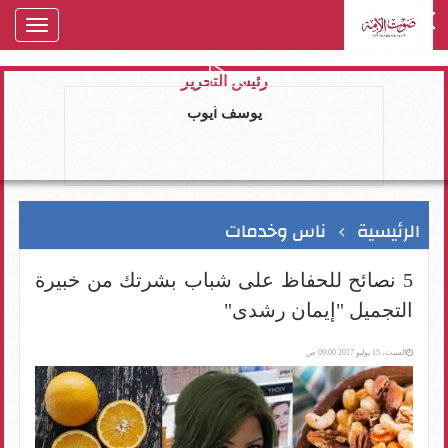
oggle
gation
رئيس التحرير
يوسف ايوب
الرئيسية
ناس وخدمات
5 نصائح للحفاظ على شباب بشرتك من خبيرة
التجميل "إيمان رشدى"
السبت، 15 يوليو 2017 09:00 ص