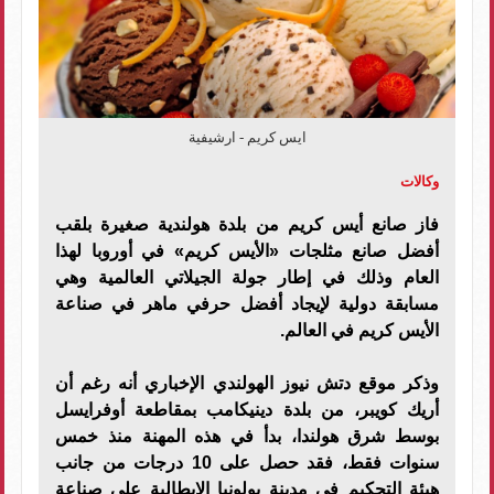
ايس كريم - ارشيفية
وكالات
فاز صانع أيس كريم من بلدة هولندية صغيرة بلقب
أفضل صانع مثلجات «الأيس كريم» في أوروبا لهذا
العام وذلك في إطار جولة الجيلاتي العالمية وهي
مسابقة دولية لإيجاد أفضل حرفي ماهر في صناعة
الأيس كريم في العالم.
وذكر موقع دتش نيوز الهولندي الإخباري أنه رغم أن
أريك كويبر، من بلدة دينيكامب بمقاطعة أوفرايسل
بوسط شرق هولندا، بدأ في هذه المهنة منذ خمس
سنوات فقط، فقد حصل على 10 درجات من جانب
هيئة التحكيم في مدينة بولونيا الإيطالية على صناعة