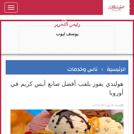
oggle
gation
رئيس التحرير
يوسف ايوب
الرئيسية
ناس وخدمات
هولندي يفوز بلقب أفضل صانع أيس كريم في
أوروبا
الجمعة، 28 يوليو 2017 07:15 م